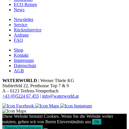
ECO Reisen
News
Newsletter
Service
Rückrufservice
Anfrage
FAQ
Shop
Kontakt
Impressum
Datenschutz
AGB
WATERWORLD
| Werner Thiele KG
Stublerfeld 22, Penthouse Top 7 & 9
A – 6123 Terfens-Vomperbach
+43 (0)5224 67 455
|
info@waterworld.at
Diese Website benutzt Cookies. Wenn Sie die Website weiter
nutzten, gehen wir von Ihrem Einverständnis aus.
Ok
Datenschutzerklärung