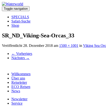
Toggle navigation
SPECIALS
Safari-Suche
Shop
SR_ND_Viking-Sea-Orcas_33
Veröffentlicht
28. Dezember 2018
am
1500 × 1001
in
Viking Sea Or
←
Vorheriges
Nächstes
→
Willkommen
Über uns
Reiseleiter
ECO Reisen
News
Newsletter
Service