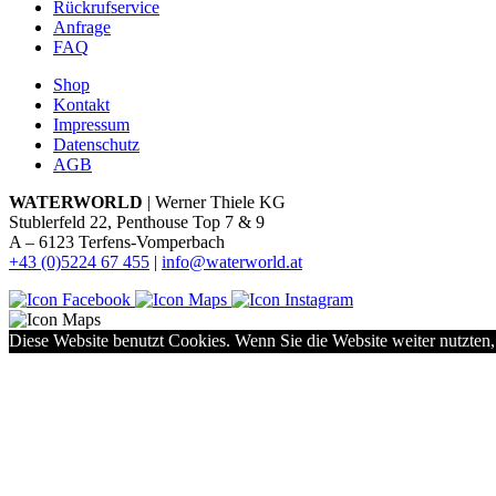
Rückrufservice
Anfrage
FAQ
Shop
Kontakt
Impressum
Datenschutz
AGB
WATERWORLD
| Werner Thiele KG
Stublerfeld 22, Penthouse Top 7 & 9
A – 6123 Terfens-Vomperbach
+43 (0)5224 67 455
|
info@waterworld.at
Diese Website benutzt Cookies. Wenn Sie die Website weiter nutzten,