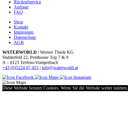
Rückrufservice
Anfrage
FAQ
Shop
Kontakt
Impressum
Datenschutz
AGB
WATERWORLD
| Werner Thiele KG
Stublerfeld 22, Penthouse Top 7 & 9
A – 6123 Terfens-Vomperbach
+43 (0)5224 67 455
|
info@waterworld.at
Diese Website benutzt Cookies. Wenn Sie die Website weiter nutzten,