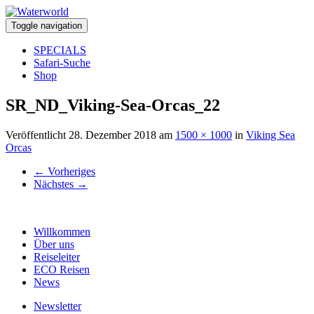
Toggle navigation
SPECIALS
Safari-Suche
Shop
SR_ND_Viking-Sea-Orcas_22
Veröffentlicht
28. Dezember 2018
am
1500 × 1000
in
Viking Sea
Orcas
←
Vorheriges
Nächstes
→
Willkommen
Über uns
Reiseleiter
ECO Reisen
News
Newsletter