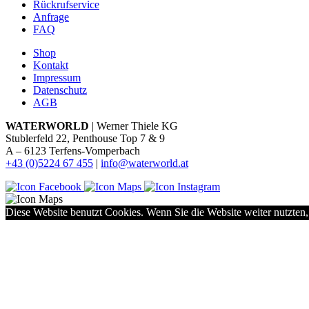
Rückrufservice
Anfrage
FAQ
Shop
Kontakt
Impressum
Datenschutz
AGB
WATERWORLD
| Werner Thiele KG
Stublerfeld 22, Penthouse Top 7 & 9
A – 6123 Terfens-Vomperbach
+43 (0)5224 67 455
|
info@waterworld.at
Diese Website benutzt Cookies. Wenn Sie die Website weiter nutzten,