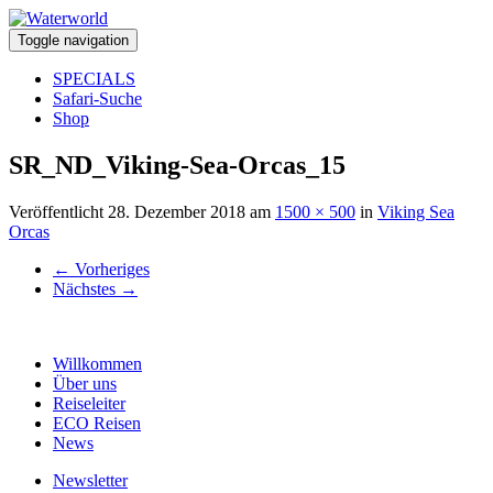
Toggle navigation
SPECIALS
Safari-Suche
Shop
SR_ND_Viking-Sea-Orcas_15
Veröffentlicht
28. Dezember 2018
am
1500 × 500
in
Viking Sea
Orcas
←
Vorheriges
Nächstes
→
Willkommen
Über uns
Reiseleiter
ECO Reisen
News
Newsletter