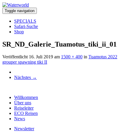
Toggle navigation
SPECIALS
Safari-Suche
Shop
SR_ND_Galerie_Tuamotus_tiki_ii_01
Veröffentlicht
16. Juli 2019
am
1500 × 400
in
Tuamotus 2022
grouper spawning tiki II
Nächstes
→
Willkommen
Über uns
Reiseleiter
ECO Reisen
News
Newsletter