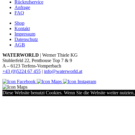
Rückrufservice
Anfrage
FAQ
Shop
Kontakt
Impressum
Datenschutz
AGB
WATERWORLD
| Werner Thiele KG
Stublerfeld 22, Penthouse Top 7 & 9
A – 6123 Terfens-Vomperbach
+43 (0)5224 67 455
|
info@waterworld.at
Diese Website benutzt Cookies. Wenn Sie die Website weiter nutzten,