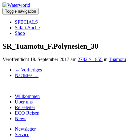
Toggle navigation
SPECIALS
Safari-Suche
Shop
SR_Tuamotu_F.Polynesien_30
Veröffentlicht
18. September 2017
am
2782 × 1855
in
Tuamotu
←
Vorheriges
Nächstes
→
Willkommen
Über uns
Reiseleiter
ECO Reisen
News
Newsletter
Service