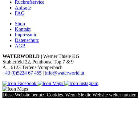
Rückrufservice
Anfrage
FAQ
Shop
Kontakt
Impressum
Datenschutz
AGB
WATERWORLD
| Werner Thiele KG
Stublerfeld 22, Penthouse Top 7 & 9
A – 6123 Terfens-Vomperbach
+43 (0)5224 67 455
|
info@waterworld.at
Diese Website benutzt Cookies. Wenn Sie die Website weiter nutzten,