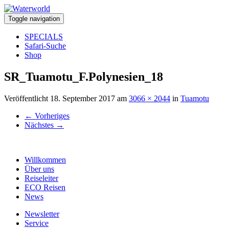
Toggle navigation
SPECIALS
Safari-Suche
Shop
SR_Tuamotu_F.Polynesien_18
Veröffentlicht
18. September 2017
am
3066 × 2044
in
Tuamotu
←
Vorheriges
Nächstes
→
Willkommen
Über uns
Reiseleiter
ECO Reisen
News
Newsletter
Service