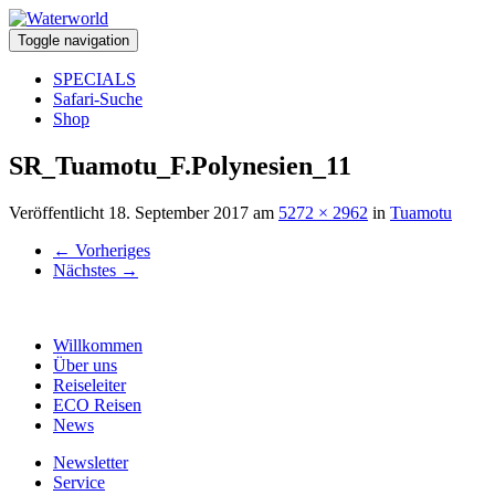
Toggle navigation
SPECIALS
Safari-Suche
Shop
SR_Tuamotu_F.Polynesien_11
Veröffentlicht
18. September 2017
am
5272 × 2962
in
Tuamotu
←
Vorheriges
Nächstes
→
Willkommen
Über uns
Reiseleiter
ECO Reisen
News
Newsletter
Service