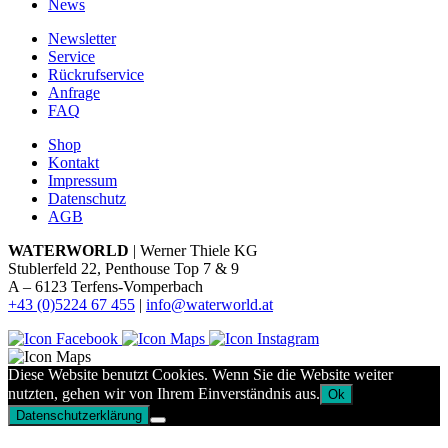
News
Newsletter
Service
Rückrufservice
Anfrage
FAQ
Shop
Kontakt
Impressum
Datenschutz
AGB
WATERWORLD
| Werner Thiele KG
Stublerfeld 22, Penthouse Top 7 & 9
A – 6123 Terfens-Vomperbach
+43 (0)5224 67 455
|
info@waterworld.at
Diese Website benutzt Cookies. Wenn Sie die Website weiter
nutzten, gehen wir von Ihrem Einverständnis aus.
Ok
Datenschutzerklärung