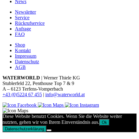
News
Newsletter
Service
Rückrufservice
Anfrage
FAQ
Shop
Kontakt
Impressum
Datenschutz
AGB
WATERWORLD
| Werner Thiele KG
Stublerfeld 22, Penthouse Top 7 & 9
A – 6123 Terfens-Vomperbach
+43 (0)5224 67 455
|
info@waterworld.at
Diese Website benutzt Cookies. Wenn Sie die Website weiter
nutzten, gehen wir von Ihrem Einverständnis aus.
Ok
Datenschutzerklärung