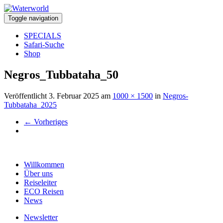
Toggle navigation
SPECIALS
Safari-Suche
Shop
Negros_Tubbataha_50
Veröffentlicht
3. Februar 2025
am
1000 × 1500
in
Negros-
Tubbataha_2025
←
Vorheriges
Willkommen
Über uns
Reiseleiter
ECO Reisen
News
Newsletter