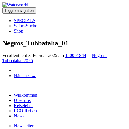
Toggle navigation
SPECIALS
Safari-Suche
Shop
Negros_Tubbataha_01
Veröffentlicht
3. Februar 2025
am
1500 × 844
in
Negros-
Tubbataha_2025
Nächstes
→
Willkommen
Über uns
Reiseleiter
ECO Reisen
News
Newsletter