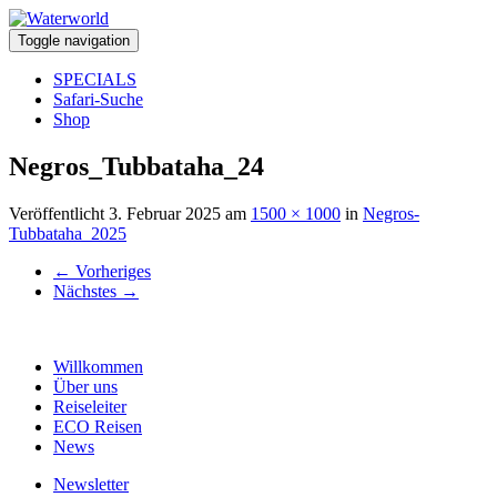
Toggle navigation
SPECIALS
Safari-Suche
Shop
Negros_Tubbataha_24
Veröffentlicht
3. Februar 2025
am
1500 × 1000
in
Negros-
Tubbataha_2025
←
Vorheriges
Nächstes
→
Willkommen
Über uns
Reiseleiter
ECO Reisen
News
Newsletter