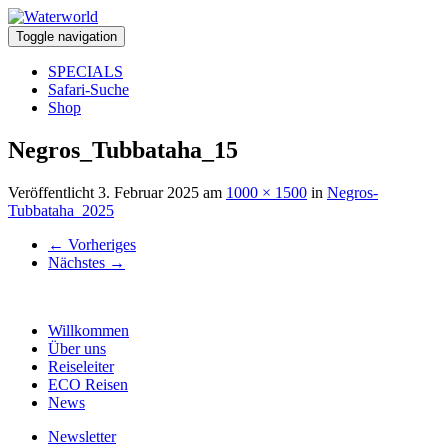
Toggle navigation
SPECIALS
Safari-Suche
Shop
Negros_Tubbataha_15
Veröffentlicht
3. Februar 2025
am
1000 × 1500
in
Negros-
Tubbataha_2025
←
Vorheriges
Nächstes
→
Willkommen
Über uns
Reiseleiter
ECO Reisen
News
Newsletter