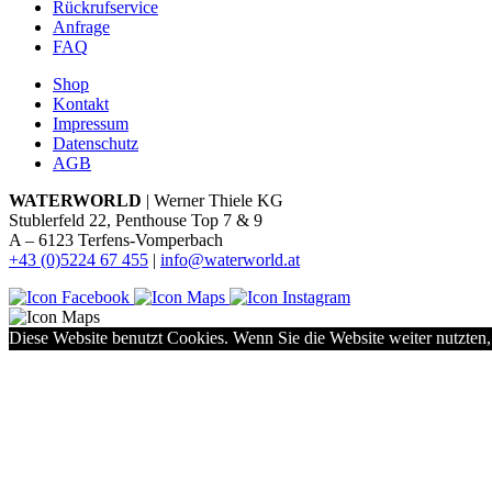
Rückrufservice
Anfrage
FAQ
Shop
Kontakt
Impressum
Datenschutz
AGB
WATERWORLD
| Werner Thiele KG
Stublerfeld 22, Penthouse Top 7 & 9
A – 6123 Terfens-Vomperbach
+43 (0)5224 67 455
|
info@waterworld.at
Diese Website benutzt Cookies. Wenn Sie die Website weiter nutzten,