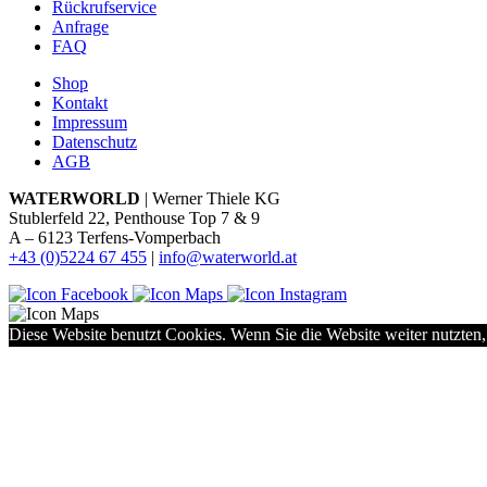
Rückrufservice
Anfrage
FAQ
Shop
Kontakt
Impressum
Datenschutz
AGB
WATERWORLD
| Werner Thiele KG
Stublerfeld 22, Penthouse Top 7 & 9
A – 6123 Terfens-Vomperbach
+43 (0)5224 67 455
|
info@waterworld.at
Diese Website benutzt Cookies. Wenn Sie die Website weiter nutzten,