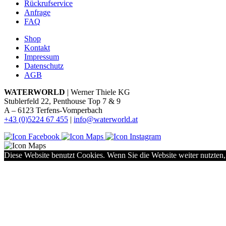
Rückrufservice
Anfrage
FAQ
Shop
Kontakt
Impressum
Datenschutz
AGB
WATERWORLD
| Werner Thiele KG
Stublerfeld 22, Penthouse Top 7 & 9
A – 6123 Terfens-Vomperbach
+43 (0)5224 67 455
|
info@waterworld.at
Diese Website benutzt Cookies. Wenn Sie die Website weiter nutzten,