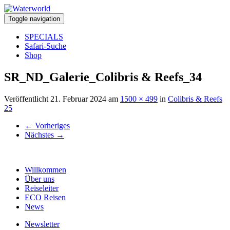
Toggle navigation
SPECIALS
Safari-Suche
Shop
SR_ND_Galerie_Colibris & Reefs_34
Veröffentlicht
21. Februar 2024
am
1500 × 499
in
Colibris & Reefs
25
←
Vorheriges
Nächstes
→
Willkommen
Über uns
Reiseleiter
ECO Reisen
News
Newsletter