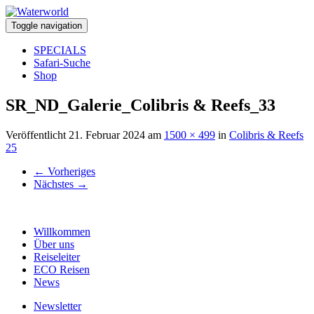
Toggle navigation
SPECIALS
Safari-Suche
Shop
SR_ND_Galerie_Colibris & Reefs_33
Veröffentlicht
21. Februar 2024
am
1500 × 499
in
Colibris & Reefs
25
←
Vorheriges
Nächstes
→
Willkommen
Über uns
Reiseleiter
ECO Reisen
News
Newsletter