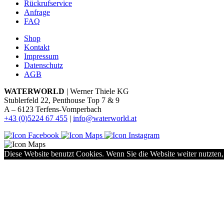
Rückrufservice
Anfrage
FAQ
Shop
Kontakt
Impressum
Datenschutz
AGB
WATERWORLD
| Werner Thiele KG
Stublerfeld 22, Penthouse Top 7 & 9
A – 6123 Terfens-Vomperbach
+43 (0)5224 67 455
|
info@waterworld.at
Diese Website benutzt Cookies. Wenn Sie die Website weiter nutzten,