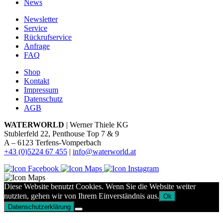
News
Newsletter
Service
Rückrufservice
Anfrage
FAQ
Shop
Kontakt
Impressum
Datenschutz
AGB
WATERWORLD
| Werner Thiele KG
Stublerfeld 22, Penthouse Top 7 & 9
A – 6123 Terfens-Vomperbach
+43 (0)5224 67 455
|
info@waterworld.at
Diese Website benutzt Cookies. Wenn Sie die Website weiter
nutzten, gehen wir von Ihrem Einverständnis aus.
Ok
Datenschutzerklärung