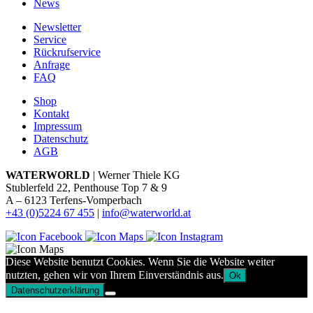
News
Newsletter
Service
Rückrufservice
Anfrage
FAQ
Shop
Kontakt
Impressum
Datenschutz
AGB
WATERWORLD
| Werner Thiele KG
Stublerfeld 22, Penthouse Top 7 & 9
A – 6123 Terfens-Vomperbach
+43 (0)5224 67 455
|
info@waterworld.at
Diese Website benutzt Cookies. Wenn Sie die Website weiter
nutzten, gehen wir von Ihrem Einverständnis aus.
Ok
Datenschutzerklärung