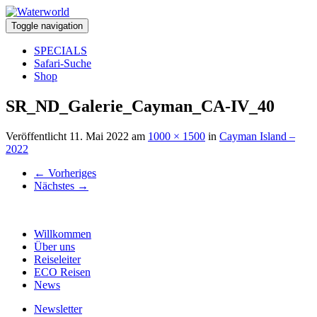
Toggle navigation
SPECIALS
Safari-Suche
Shop
SR_ND_Galerie_Cayman_CA-IV_40
Veröffentlicht
11. Mai 2022
am
1000 × 1500
in
Cayman Island –
2022
←
Vorheriges
Nächstes
→
Willkommen
Über uns
Reiseleiter
ECO Reisen
News
Newsletter