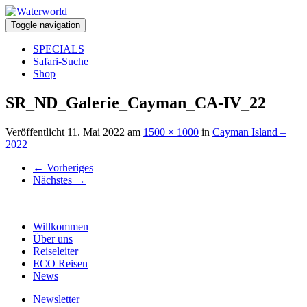
Toggle navigation
SPECIALS
Safari-Suche
Shop
SR_ND_Galerie_Cayman_CA-IV_22
Veröffentlicht
11. Mai 2022
am
1500 × 1000
in
Cayman Island –
2022
←
Vorheriges
Nächstes
→
Willkommen
Über uns
Reiseleiter
ECO Reisen
News
Newsletter