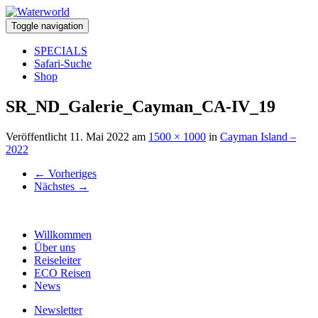
Toggle navigation
SPECIALS
Safari-Suche
Shop
SR_ND_Galerie_Cayman_CA-IV_19
Veröffentlicht
11. Mai 2022
am
1500 × 1000
in
Cayman Island –
2022
←
Vorheriges
Nächstes
→
Willkommen
Über uns
Reiseleiter
ECO Reisen
News
Newsletter