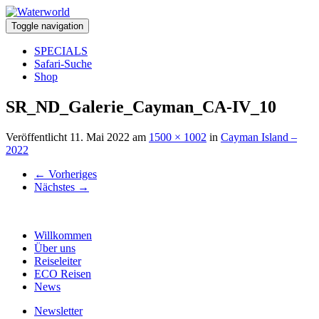
Toggle navigation
SPECIALS
Safari-Suche
Shop
SR_ND_Galerie_Cayman_CA-IV_10
Veröffentlicht
11. Mai 2022
am
1500 × 1002
in
Cayman Island –
2022
←
Vorheriges
Nächstes
→
Willkommen
Über uns
Reiseleiter
ECO Reisen
News
Newsletter