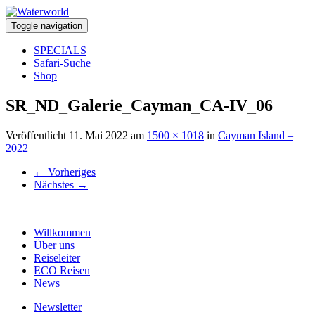
Toggle navigation
SPECIALS
Safari-Suche
Shop
SR_ND_Galerie_Cayman_CA-IV_06
Veröffentlicht
11. Mai 2022
am
1500 × 1018
in
Cayman Island –
2022
←
Vorheriges
Nächstes
→
Willkommen
Über uns
Reiseleiter
ECO Reisen
News
Newsletter