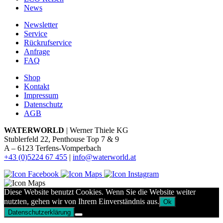
News
Newsletter
Service
Rückrufservice
Anfrage
FAQ
Shop
Kontakt
Impressum
Datenschutz
AGB
WATERWORLD
| Werner Thiele KG
Stublerfeld 22, Penthouse Top 7 & 9
A – 6123 Terfens-Vomperbach
+43 (0)5224 67 455
|
info@waterworld.at
Diese Website benutzt Cookies. Wenn Sie die Website weiter
nutzten, gehen wir von Ihrem Einverständnis aus.
Ok
Datenschutzerklärung