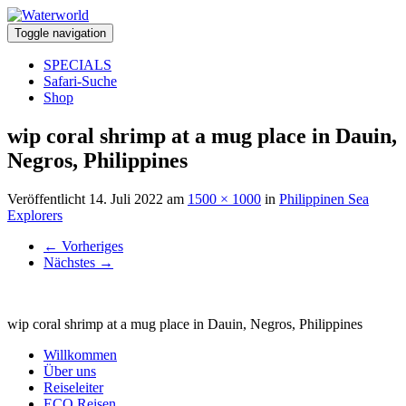
Toggle navigation
SPECIALS
Safari-Suche
Shop
wip coral shrimp at a mug place in Dauin,
Negros, Philippines
Veröffentlicht
14. Juli 2022
am
1500 × 1000
in
Philippinen Sea
Explorers
←
Vorheriges
Nächstes
→
wip coral shrimp at a mug place in Dauin, Negros, Philippines
Willkommen
Über uns
Reiseleiter
ECO Reisen