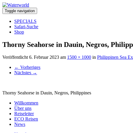
Toggle navigation
SPECIALS
Safari-Suche
Shop
Thorny Seahorse in Dauin, Negros, Philipp
Veröffentlicht
6. Februar 2023
am
1500 × 1000
in
Philippinen Sea Ex
←
Vorheriges
Nächstes
→
Thorny Seahorse in Dauin, Negros, Philippines
Willkommen
Über uns
Reiseleiter
ECO Reisen
News