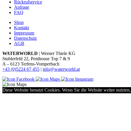
Rückrufservice
Anfrage
FAQ
Shop
Kontakt
Impressum
Datenschutz
AGB
WATERWORLD
| Werner Thiele KG
Stublerfeld 22, Penthouse Top 7 & 9
A – 6123 Terfens-Vomperbach
+43 (0)5224 67 455
|
info@waterworld.at
Diese Website benutzt Cookies. Wenn Sie die Website weiter nutzten,