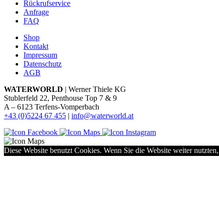
Rückrufservice
Anfrage
FAQ
Shop
Kontakt
Impressum
Datenschutz
AGB
WATERWORLD
| Werner Thiele KG
Stublerfeld 22, Penthouse Top 7 & 9
A – 6123 Terfens-Vomperbach
+43 (0)5224 67 455
|
info@waterworld.at
Diese Website benutzt Cookies. Wenn Sie die Website weiter nutzten,