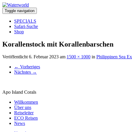
Toggle navigation
SPECIALS
Safari-Suche
Shop
Korallenstock mit Korallenbarschen
Veröffentlicht
6. Februar 2023
am
1500 × 1000
in
Philippinen Sea Ex
←
Vorheriges
Nächstes
→
Apo Island Corals
Willkommen
Über uns
Reiseleiter
ECO Reisen
News