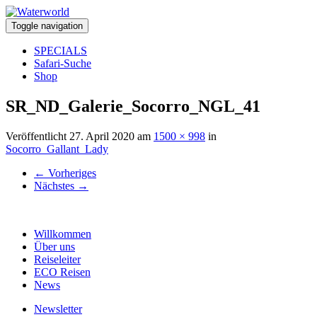
Toggle navigation
SPECIALS
Safari-Suche
Shop
SR_ND_Galerie_Socorro_NGL_41
Veröffentlicht
27. April 2020
am
1500 × 998
in
Socorro_Gallant_Lady
←
Vorheriges
Nächstes
→
Willkommen
Über uns
Reiseleiter
ECO Reisen
News
Newsletter