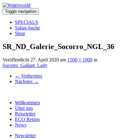
Toggle navigation
SPECIALS
Safari-Suche
Shop
SR_ND_Galerie_Socorro_NGL_36
Veröffentlicht
27. April 2020
am
1500 × 1000
in
Socorro_Gallant_Lady
←
Vorheriges
Nächstes
→
Willkommen
Über uns
Reiseleiter
ECO Reisen
News
Newsletter