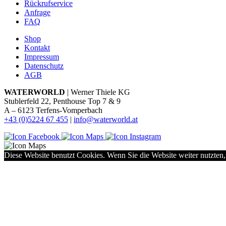
Rückrufservice
Anfrage
FAQ
Shop
Kontakt
Impressum
Datenschutz
AGB
WATERWORLD
| Werner Thiele KG
Stublerfeld 22, Penthouse Top 7 & 9
A – 6123 Terfens-Vomperbach
+43 (0)5224 67 455
|
info@waterworld.at
Diese Website benutzt Cookies. Wenn Sie die Website weiter nutzten,