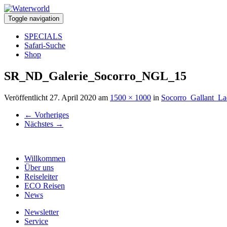
Toggle navigation
SPECIALS
Safari-Suche
Shop
SR_ND_Galerie_Socorro_NGL_15
Veröffentlicht
27. April 2020
am
1500 × 1000
in
Socorro_Gallant_L
←
Vorheriges
Nächstes
→
Willkommen
Über uns
Reiseleiter
ECO Reisen
News
Newsletter
Service