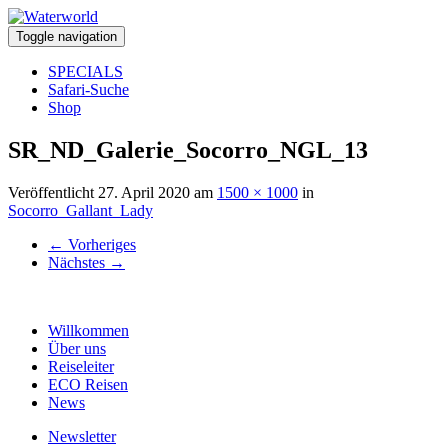
Toggle navigation
SPECIALS
Safari-Suche
Shop
SR_ND_Galerie_Socorro_NGL_13
Veröffentlicht
27. April 2020
am
1500 × 1000
in
Socorro_Gallant_Lady
←
Vorheriges
Nächstes
→
Willkommen
Über uns
Reiseleiter
ECO Reisen
News
Newsletter