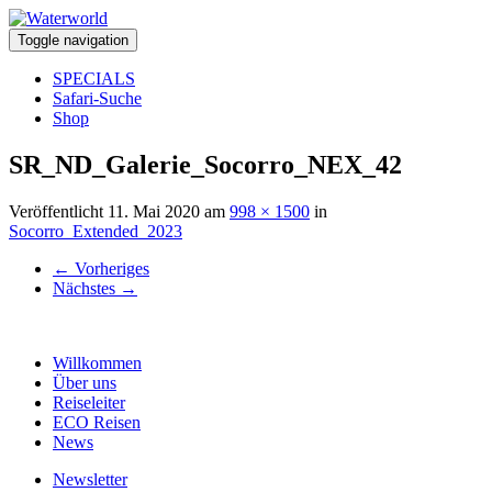
Toggle navigation
SPECIALS
Safari-Suche
Shop
SR_ND_Galerie_Socorro_NEX_42
Veröffentlicht
11. Mai 2020
am
998 × 1500
in
Socorro_Extended_2023
←
Vorheriges
Nächstes
→
Willkommen
Über uns
Reiseleiter
ECO Reisen
News
Newsletter