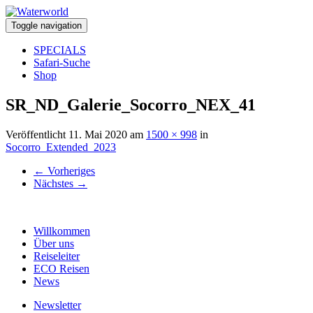
Toggle navigation
SPECIALS
Safari-Suche
Shop
SR_ND_Galerie_Socorro_NEX_41
Veröffentlicht
11. Mai 2020
am
1500 × 998
in
Socorro_Extended_2023
←
Vorheriges
Nächstes
→
Willkommen
Über uns
Reiseleiter
ECO Reisen
News
Newsletter