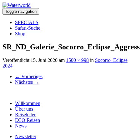
Toggle navigation
SPECIALS
Safari-Suche
Shop
SR_ND_Galerie_Socorro_Eclipse_Aggress
Veröffentlicht
15. Juni 2020
am
1500 × 998
in
Socorro_Eclipse
2024
←
Vorheriges
Nächstes
→
Willkommen
Über uns
Reiseleiter
ECO Reisen
News
Newsletter