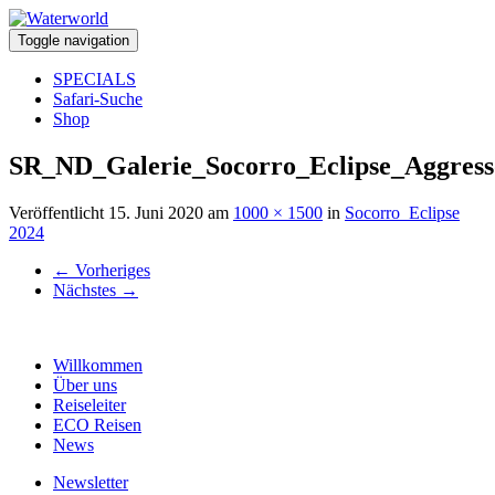
Toggle navigation
SPECIALS
Safari-Suche
Shop
SR_ND_Galerie_Socorro_Eclipse_Aggress
Veröffentlicht
15. Juni 2020
am
1000 × 1500
in
Socorro_Eclipse
2024
←
Vorheriges
Nächstes
→
Willkommen
Über uns
Reiseleiter
ECO Reisen
News
Newsletter