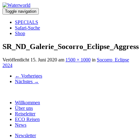
Toggle navigation
SPECIALS
Safari-Suche
Shop
SR_ND_Galerie_Socorro_Eclipse_Aggress
Veröffentlicht
15. Juni 2020
am
1500 × 1000
in
Socorro_Eclipse
2024
←
Vorheriges
Nächstes
→
Willkommen
Über uns
Reiseleiter
ECO Reisen
News
Newsletter