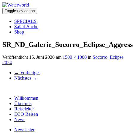
Toggle navigation
SPECIALS
Safari-Suche
Shop
SR_ND_Galerie_Socorro_Eclipse_Aggress
Veröffentlicht
15. Juni 2020
am
1500 × 1000
in
Socorro_Eclipse
2024
←
Vorheriges
Nächstes
→
Willkommen
Über uns
Reiseleiter
ECO Reisen
News
Newsletter