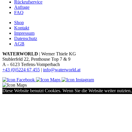
Rückrufservice
Anfrage
FAQ
Shop
Kontakt
Impressum
Datenschutz
AGB
WATERWORLD
| Werner Thiele KG
Stublerfeld 22, Penthouse Top 7 & 9
A – 6123 Terfens-Vomperbach
+43 (0)5224 67 455
|
info@waterworld.at
Diese Website benutzt Cookies. Wenn Sie die Website weiter nutzten,