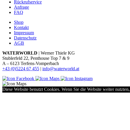
Rückrufservice
Anfrage
FAQ
Shop
Kontakt
Impressum
Datenschutz
AGB
WATERWORLD
| Werner Thiele KG
Stublerfeld 22, Penthouse Top 7 & 9
A – 6123 Terfens-Vomperbach
+43 (0)5224 67 455
|
info@waterworld.at
Diese Website benutzt Cookies. Wenn Sie die Website weiter nutzten,