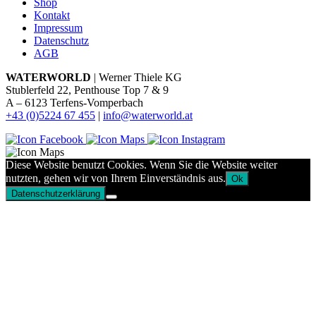
Shop
Kontakt
Impressum
Datenschutz
AGB
WATERWORLD
| Werner Thiele KG
Stublerfeld 22, Penthouse Top 7 & 9
A – 6123 Terfens-Vomperbach
+43 (0)5224 67 455
|
info@waterworld.at
Diese Website benutzt Cookies. Wenn Sie die Website weiter
nutzten, gehen wir von Ihrem Einverständnis aus.
Ok
Datenschutzerklärung