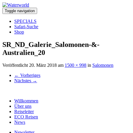
Toggle navigation
SPECIALS
Safari-Suche
Shop
SR_ND_Galerie_Salomonen-&-
Australien_20
Veröffentlicht
20. März 2018
am
1500 × 998
in
Salomonen
←
Vorheriges
Nächstes
→
Willkommen
Über uns
Reiseleiter
ECO Reisen
News
Newsletter