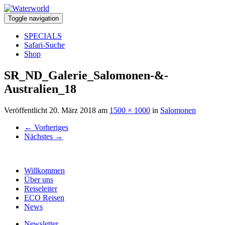
Toggle navigation
SPECIALS
Safari-Suche
Shop
SR_ND_Galerie_Salomonen-&-
Australien_18
Veröffentlicht
20. März 2018
am
1500 × 1000
in
Salomonen
←
Vorheriges
Nächstes
→
Willkommen
Über uns
Reiseleiter
ECO Reisen
News
Newsletter